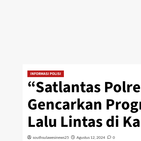
INFORMASI POLISI
“Satlantas Polr
Gencarkan Prog
Lalu Lintas di K
southsulawesinews25
Agustus 12, 2024
0