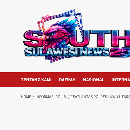
Skip
to
content
TENTANG KAMI
DAERAH
NASIONAL
INTERNA
HOME
INFORMASI POLISI
“SATLANTAS POLRES LUWU UTARA