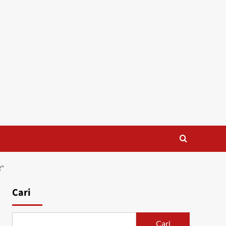
R”
Cari
Cari