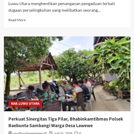
Luwu Utara menghentikan penanganan pengaduan terkait
dugaan perselingkuhan yang melibatkan seorang...
Read
Read More
more
about
Tak
Cukup
Bukti
Permulaan,
Sipropam
Polres
Luwu
Utara
Hentikan
Penyelidikan
Dugaan
Perselingkuhan
KAB.LUWU UTARA
Oknum
Anggota
Perkuat Sinergitas Tiga Pilar, Bhabinkamtibmas Polsek
Baebunta Sambangi Warga Desa Lawewe
southsulawesinews25
Juli 31, 2026
0