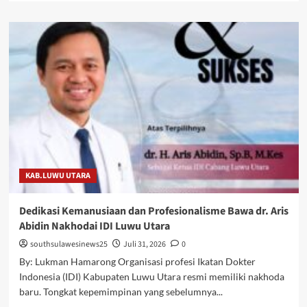
about
Bupati
Luwu
Utara
Jawab
Pandangan
Umum
Fraksi
DPRD
terhadap
Empat
Ranperda
Tahun
KAB.LUWU UTARA
2026
Dedikasi Kemanusiaan dan Profesionalisme Bawa dr. Aris
Abidin Nakhodai IDI Luwu Utara
southsulawesinews25
Juli 31, 2026
0
By: Lukman Hamarong Organisasi profesi Ikatan Dokter
Indonesia (IDI) Kabupaten Luwu Utara resmi memiliki nakhoda
baru. Tongkat kepemimpinan yang sebelumnya...