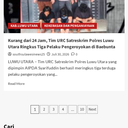
Jajaran
Serta
Lantik
Karolog
KAB.LUWU UTARA
KEKERASAN DAN PENGANIAYAAN
dan
Kapolresta
Gowa
Kurang dari 24 Jam, Tim URC Satreskrim Polres Luwu
Utara Ringkus Tiga Pelaku Pengeroyokan di Baebunta
southsulawesinews25
Juli 30, 2026
0
LUWU UTARA – Tim URC Satreskrim Polres Luwu Utara yang
dipimpin AIPDA Syarifuddin berhasil meringkus tiga terduga
pelaku pengeroyokan yang...
Read
Read More
more
about
Kurang
dari
Paginasi
2
3
4
10
Next
1
…
24
pos
Jam,
Tim
Cari
URC