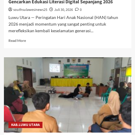
Gencarkan Edukasi Literasi Digital Sepanjang 2026
southsulawesinews25
Juli 30, 2026
0
Luwu Utara — Peringatan Hari Anak Nasional (HAN) tahun
2026 menjadi momentum yang sangat penting untuk
merefleksikan kembali keselamatan generasi...
Read
Read More
more
about
Hari
Anak
Nasional,
Diskominfo-
SP
Luwu
Utara
Gencarkan
Edukasi
Literasi
Digital
Sepanjang
KAB.LUWU UTARA
2026