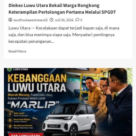
Dinkes Luwu Utara Bekali Warga Rongkong
Keterampilan Pertolongan Pertama Melalui SPGDT
southsulawesinews25
Juli 30, 2026
0
Luwu Utara — Kecelakaan dapat terjadi kapan saja, di mana
saja, dan bisa menimpa siapa saja. Menyadari pentingnya
kecepatan penanganan...
Read
Read More
more
about
Dinkes
Luwu
Utara
Bekali
Warga
Rongkong
Keterampilan
Pertolongan
Pertama
Melalui
SPGDT