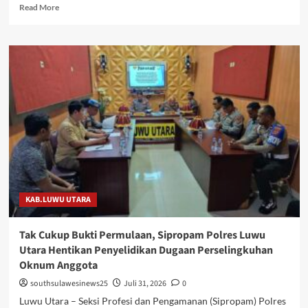
Read
Read More
more
about
Dedikasi
Kemanusiaan
dan
Profesionalisme
Bawa
dr.
Aris
Abidin
Nakhodai
IDI
Luwu
Utara
KAB.LUWU UTARA
Tak Cukup Bukti Permulaan, Sipropam Polres Luwu
Utara Hentikan Penyelidikan Dugaan Perselingkuhan
Oknum Anggota
southsulawesinews25
Juli 31, 2026
0
Luwu Utara – Seksi Profesi dan Pengamanan (Sipropam) Polres