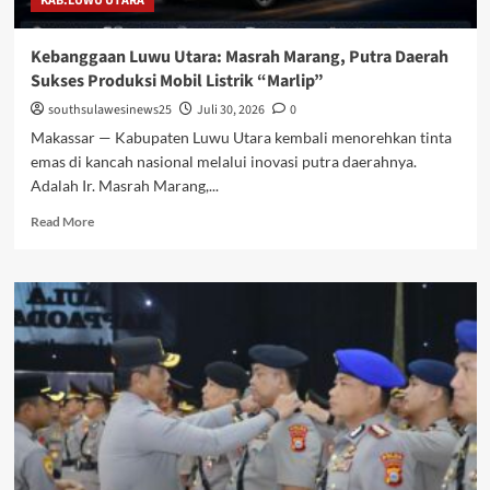
KAB.LUWU UTARA
Kebanggaan Luwu Utara: Masrah Marang, Putra Daerah
Sukses Produksi Mobil Listrik “Marlip”
southsulawesinews25
Juli 30, 2026
0
Makassar — Kabupaten Luwu Utara kembali menorehkan tinta
emas di kancah nasional melalui inovasi putra daerahnya.
Adalah Ir. Masrah Marang,...
Read
Read More
more
about
Kebanggaan
Luwu
Utara:
Masrah
Marang,
Putra
Daerah
Sukses
Produksi
Mobil
Listrik