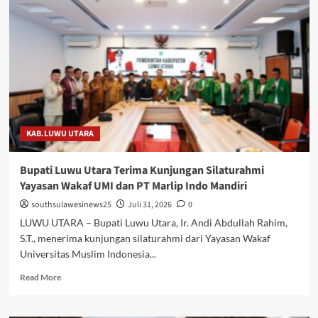
KAB.LUWU UTARA
Bupati Luwu Utara Terima Kunjungan Silaturahmi
Yayasan Wakaf UMI dan PT Marlip Indo Mandiri
southsulawesinews25
Juli 31, 2026
0
LUWU UTARA – Bupati Luwu Utara, Ir. Andi Abdullah Rahim,
S.T., menerima kunjungan silaturahmi dari Yayasan Wakaf
Universitas Muslim Indonesia...
Read
Read More
more
about
Bupati