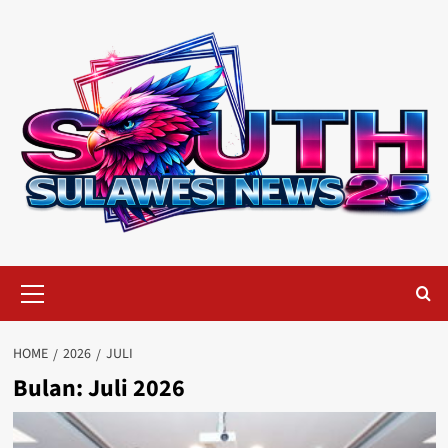
Skip
to
content
Primary
Menu
HOME
2026
JULI
Bulan:
Juli 2026