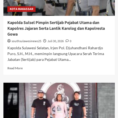
“Marlip”
KOTA MAKASSAR
Kapolda Sulsel Pimpin Sertijab Pejabat Utama dan
Kapolres Jajaran Serta Lantik Karolog dan Kapolresta
Gowa
southsulawesinews25
Juli 30, 2026
0
Kapolda Sulawesi Selatan, Irjen Pol. Djuhandhani Rahardjo
Puro, S.H., M.H., memimpin langsung Upacara Serah Terima
Jabatan (Sertijab) para Pejabat Utama...
Read
Read More
more
about
Kapolda
Sulsel
Pimpin
Sertijab
Pejabat
Utama
dan
Kapolres