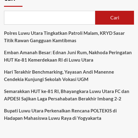
Satreskrim
Polres
Luwu
Cari
Utara
Ringkus
Polres Luwu Utara Tingkatkan Patroli Malam, KRYD Sasar
Tiga
Pelaku
Titik Rawan Gangguan Kamtibmas
Pengeroyokan
di
Emban Amanah Besar: Ednan Juni Rum, Nakhoda Peringatan
Baebunta
HUT Ke-81 Kemerdekaan RI di Luwu Utara
Hari Terakhir Benchmarking, Yayasan Andi Manenne
Cendekia Kunjungi Sekolah Vokasi UGM
Semarakkan HUT ke-81 RI, Bhayangkara Luwu Utara FC dan
APDESI Sajikan Laga Persahabatan Berakhir Imbang 2-2
Bupati Luwu Utara Perkenalkan Rencana POLTEKIS di
Hadapan Mahasiswa Luwu Raya di Yogyakarta