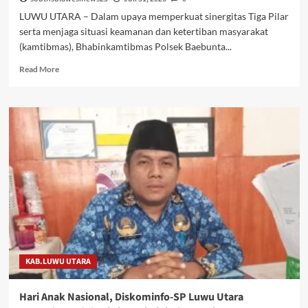
LUWU UTARA – Dalam upaya memperkuat sinergitas Tiga Pilar
serta menjaga situasi keamanan dan ketertiban masyarakat
(kamtibmas), Bhabinkamtibmas Polsek Baebunta...
Read
Read More
more
about
Perkuat
Sinergitas
Tiga
Pilar,
Bhabinkamtibmas
Polsek
Baebunta
Sambangi
Warga
Desa
Lawewe
KAB.LUWU UTARA
Hari Anak Nasional, Diskominfo-SP Luwu Utara