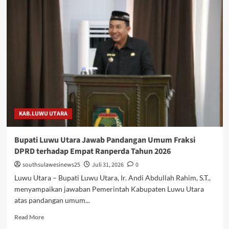
Luwu
Utara
Terima
Kunjungan
Silaturahmi
Yayasan
Wakaf
UMI
dan
PT
Marlip
KAB.LUWU UTARA
Indo
Mandiri
Bupati Luwu Utara Jawab Pandangan Umum Fraksi
DPRD terhadap Empat Ranperda Tahun 2026
southsulawesinews25
Juli 31, 2026
0
Luwu Utara – Bupati Luwu Utara, Ir. Andi Abdullah Rahim, S.T.,
menyampaikan jawaban Pemerintah Kabupaten Luwu Utara
atas pandangan umum...
Read
Read More
more