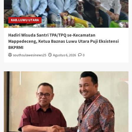
KAB.LUWU UTARA
Hadiri Wisuda Santri TPA/TPQ se-Kecamatan
Mappedeceng, Ketua Baznas Luwu Utara Puji Eksistensi
BKPRMI
southsulawesinews25
Agustus 6, 2026
0