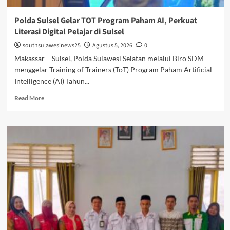
Polda Sulsel Gelar TOT Program Paham AI, Perkuat
Literasi Digital Pelajar di Sulsel
southsulawesinews25
Agustus 5, 2026
0
Makassar – Sulsel, Polda Sulawesi Selatan melalui Biro SDM
menggelar Training of Trainers (ToT) Program Paham Artificial
Intelligence (AI) Tahun...
Read
Read More
more
about
Polda
Sulsel
Gelar
TOT
Program
Paham
AI,
Perkuat
Literasi
Digital
Pelajar