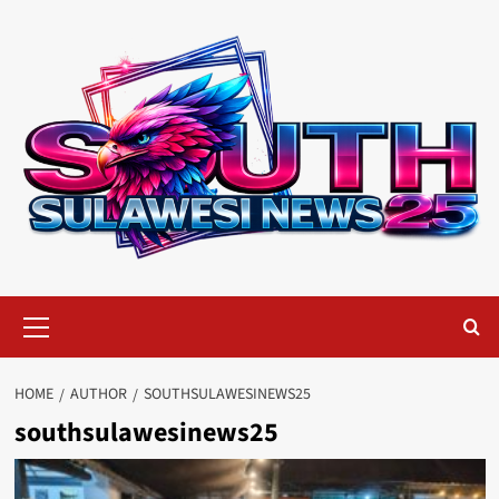
Skip
to
content
Primary
Menu
HOME
AUTHOR
SOUTHSULAWESINEWS25
southsulawesinews25