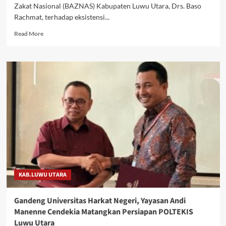
Zakat Nasional (BAZNAS) Kabupaten Luwu Utara, Drs. Baso
Rachmat, terhadap eksistensi...
Read
Read More
more
about
Hadiri
Wisuda
Santri
TPA/TPQ
se-
Kecamatan
Mappedeceng,
Ketua
Baznas
Luwu
Utara
Puji
KAB.LUWU UTARA
Eksistensi
BKPRMI
Gandeng Universitas Harkat Negeri, Yayasan Andi
Manenne Cendekia Matangkan Persiapan POLTEKIS
Luwu Utara