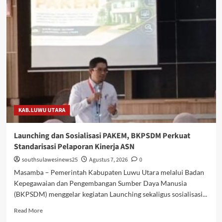
Luwu
Utara
Perkenalkan
Rencana
POLTEKIS
di
Hadapan
Mahasiswa
Luwu
Raya
di
KAB.LUWU UTARA
Yogyakarta
Launching dan Sosialisasi PAKEM, BKPSDM Perkuat
Standarisasi Pelaporan Kinerja ASN
southsulawesinews25
Agustus 7, 2026
0
Masamba – Pemerintah Kabupaten Luwu Utara melalui Badan
Kepegawaian dan Pengembangan Sumber Daya Manusia
(BKPSDM) menggelar kegiatan Launching sekaligus sosialisasi...
Read
Read More
more