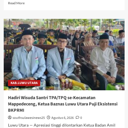
Read
Read More
more
about
PENGGANTIAN
KAPOLRI”DIHEMBUS
OLEH
PIHAK
PIHAK
TERGANGGU
KENYAMANANNYA”
KAB.LUWU UTARA
Hadiri Wisuda Santri TPA/TPQ se-Kecamatan
Mappedeceng, Ketua Baznas Luwu Utara Puji Eksistensi
BKPRMI
southsulawesinews25
Agustus 6, 2026
0
Luwu Utara — Apresiasi tinggi dilontarkan Ketua Badan Amil