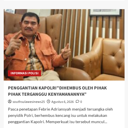
about
Launching
dan
Sosialisasi
PAKEM,
BKPSDM
Perkuat
Standarisasi
Pelaporan
Kinerja
ASN
INFORMASI POLISI
PENGGANTIAN KAPOLRI”DIHEMBUS OLEH PIHAK
PIHAK TERGANGGU KENYAMANANNYA”
southsulawesinews25
Agustus 6, 2026
0
Pasca penetapan Febrie Adriansyah menjadi tersangka oleh
penyidik Polri, berhembus kencang isu untuk melakukan
penggantian Kapolri. Memperkuat isu tersebut muncul...