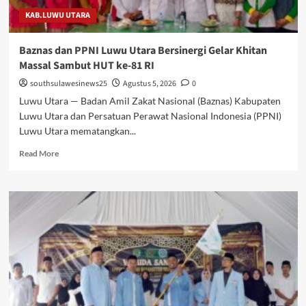
di
KAB.LUWU UTARA
Sulsel
Baznas dan PPNI Luwu Utara Bersinergi Gelar Khitan
Massal Sambut HUT ke-81 RI
southsulawesinews25
Agustus 5, 2026
0
Luwu Utara — Badan Amil Zakat Nasional (Baznas) Kabupaten
Luwu Utara dan Persatuan Perawat Nasional Indonesia (PPNI)
Luwu Utara mematangkan...
Read
Read More
more
about
Baznas
dan
PPNI
Luwu
Utara
Bersinergi
Gelar
Khitan
Massal