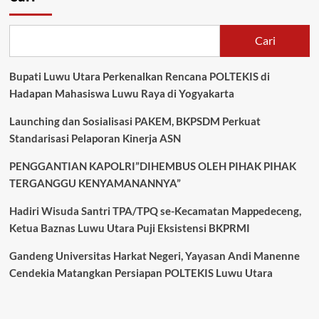
“Pure
Alkaline
Water”
Cari
di
Ajang
Bupati Luwu Utara Perkenalkan Rencana POLTEKIS di
Wisuda
Santri
Hadapan Mahasiswa Luwu Raya di Yogyakarta
Launching dan Sosialisasi PAKEM, BKPSDM Perkuat
Standarisasi Pelaporan Kinerja ASN
PENGGANTIAN KAPOLRI”DIHEMBUS OLEH PIHAK PIHAK
TERGANGGU KENYAMANANNYA”
Hadiri Wisuda Santri TPA/TPQ se-Kecamatan Mappedeceng,
Ketua Baznas Luwu Utara Puji Eksistensi BKPRMI
Gandeng Universitas Harkat Negeri, Yayasan Andi Manenne
Cendekia Matangkan Persiapan POLTEKIS Luwu Utara