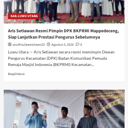
Sambut
HUT
ke-
KAB.LUWU UTARA
81
RI
Aris Setiawan Resmi Pimpin DPK BKPRMI Mappedeceng,
Siap Lanjutkan Prestasi Pengurus Sebelumnya
southsulawesinews25
Agustus 5, 2026
0
Luwu Utara — Aris Setiawan secara resmi memimpin Dewan
Pengurus Kecamatan (DPK) Badan Komunikasi Pemuda
Remaja Masjid Indonesia (BKPRMI) Kecamatan...
Read
Read More
more
about
Aris
Setiawan
Resmi
Pimpin
DPK
BKPRMI
Mappedeceng,
Siap