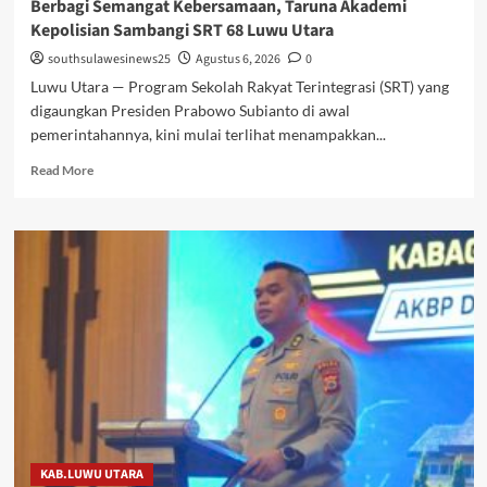
Berbagi Semangat Kebersamaan, Taruna Akademi
Kepolisian Sambangi SRT 68 Luwu Utara
southsulawesinews25
Agustus 6, 2026
0
Luwu Utara — Program Sekolah Rakyat Terintegrasi (SRT) yang
digaungkan Presiden Prabowo Subianto di awal
pemerintahannya, kini mulai terlihat menampakkan...
Read
Read More
more
about
Berbagi
Semangat
Kebersamaan,
Taruna
Akademi
Kepolisian
Sambangi
SRT
68
Luwu
Utara
KAB.LUWU UTARA