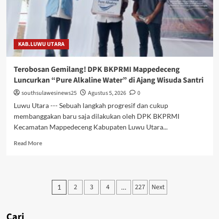
Lanjutkan
Prestasi
Pengurus
Sebelumnya
KAB.LUWU UTARA
Terobosan Gemilang! DPK BKPRMI Mappedeceng
Luncurkan “Pure Alkaline Water” di Ajang Wisuda Santri
southsulawesinews25
Agustus 5, 2026
0
Luwu Utara --- Sebuah langkah progresif dan cukup
membanggakan baru saja dilakukan oleh DPK BKPRMI
Kecamatan Mappedeceng Kabupaten Luwu Utara...
Read
Read More
more
about
Terobosan
Gemilang!
Paginasi
2
3
4
227
Next
1
…
DPK
pos
BKPRMI
Mappedeceng
Cari
Luncurkan