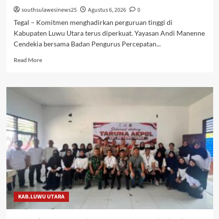
southsulawesinews25
Agustus 6, 2026
0
Tegal – Komitmen menghadirkan perguruan tinggi di
Kabupaten Luwu Utara terus diperkuat. Yayasan Andi Manenne
Cendekia bersama Badan Pengurus Percepatan...
Read
Read More
more
about
Gandeng
Universitas
Harkat
Negeri,
Yayasan
Andi
Manenne
Cendekia
Matangkan
Persiapan
POLTEKIS
Luwu
KAB.LUWU UTARA
Utara