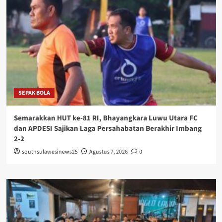
SEPAK BOLA
Semarakkan HUT ke-81 RI, Bhayangkara Luwu Utara FC
dan APDESI Sajikan Laga Persahabatan Berakhir Imbang
2-2
southsulawesinews25
Agustus 7, 2026
0