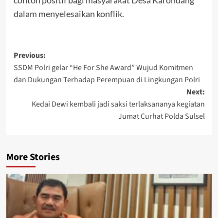
contoh positif bagi masyarakat Desa Karondang
dalam menyelesaikan konflik.
Post
Previous:
SSDM Polri gelar “He For She Award” Wujud Komitmen
navigation
dan Dukungan Terhadap Perempuan di Lingkungan Polri
Next:
Kedai Dewi kembali jadi saksi terlaksananya kegiatan
Jumat Curhat Polda Sulsel
More Stories