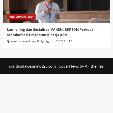
KAB.LUWU UTARA
Launching dan Sosialisasi PAKEM, BKPSDM Perkuat
Standarisasi Pelaporan Kinerja ASN
southsulawesinews25
Agustus 7, 2026
0
southsulawesinews25.com
|
CoverNews
by AF themes.