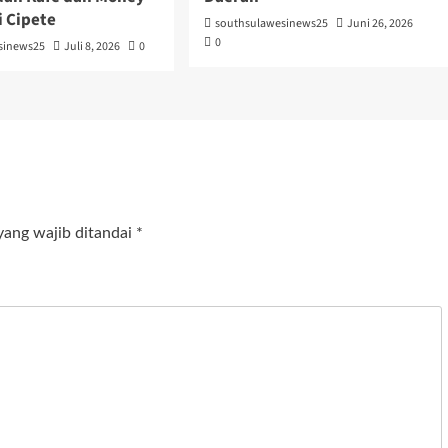
i Cipete
southsulawesinews25
Juni 26, 2026
0
sinews25
Juli 8, 2026
0
yang wajib ditandai
*