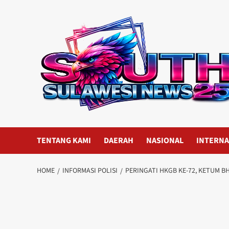
Skip
to
content
TENTANG KAMI
DAERAH
NASIONAL
INTERNA
HOME
INFORMASI POLISI
PERINGATI HKGB KE-72, KETUM B