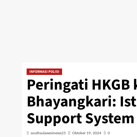
INFORMASI POLISI
Peringati HKGB 
Bhayangkari: Ist
Support System
southsulawesinews25
Oktober 19, 2024
0