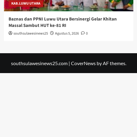
KAB.LUWU UTARA
Baznas dan PPNI Luwu Utara Bersinergi Gelar Khitan
Massal Sambut HUT ke-81 RI
southsulawesinews25
Agustus 5, 2026
0
southsulawesinews25.com
|
CoverNews
by AF themes.