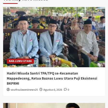
KAB.LUWU UTARA
Hadiri Wisuda Santri TPA/TPQ se-Kecamatan
Mappedeceng, Ketua Baznas Luwu Utara Puji Eksistensi
BKPRMI
southsulawesinews25
Agustus 6, 2026
0