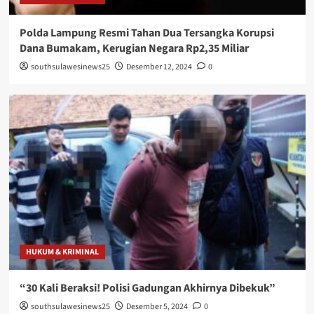
Polda Lampung Resmi Tahan Dua Tersangka Korupsi
Dana Bumakam, Kerugian Negara Rp2,35 Miliar
southsulawesinews25
Desember 12, 2024
0
HUKUM & KRIMINAL
“30 Kali Beraksi! Polisi Gadungan Akhirnya Dibekuk”
southsulawesinews25
Desember 5, 2024
0