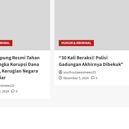
IMINAL
HUKUM & KRIMINAL
pung Resmi Tahan
“30 Kali Beraksi! Polisi
ngka Korupsi Dana
Gadungan Akhirnya Dibekuk”
 Kerugian Negara
southsulawesinews25
iar
Desember 5, 2024
0
esinews25
, 2024
0