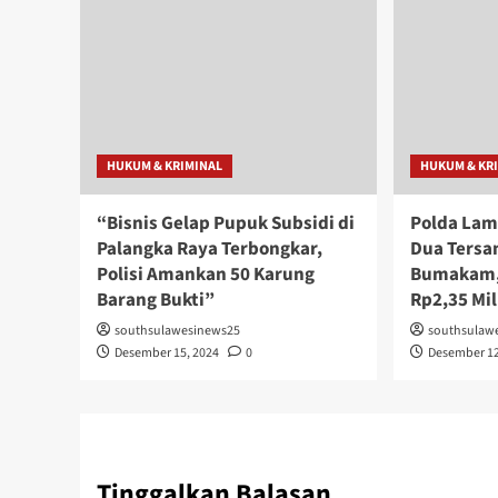
HUKUM & KRIMINAL
HUKUM & KR
“Bisnis Gelap Pupuk Subsidi di
Polda Lam
Palangka Raya Terbongkar,
Dua Tersa
Polisi Amankan 50 Karung
Bumakam,
Barang Bukti”
Rp2,35 Mil
southsulawesinews25
southsulaw
Desember 15, 2024
0
Desember 12
Tinggalkan Balasan