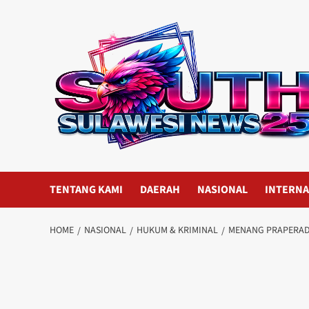
Skip
to
content
TENTANG KAMI
DAERAH
NASIONAL
INTERNA
HOME
NASIONAL
HUKUM & KRIMINAL
MENANG PRAPERADI