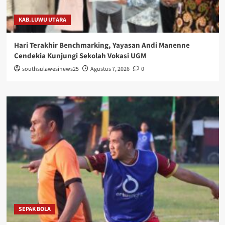
KAB.LUWU UTARA
Hari Terakhir Benchmarking, Yayasan Andi Manenne
Cendekia Kunjungi Sekolah Vokasi UGM
southsulawesinews25
Agustus 7, 2026
0
SEPAK BOLA