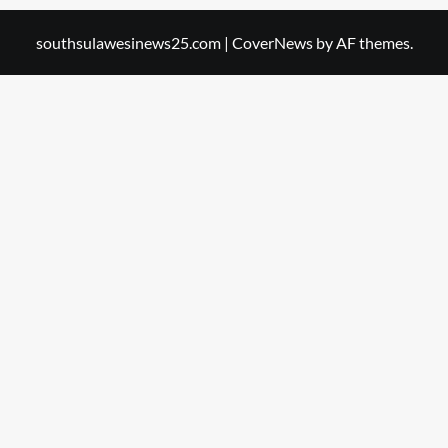
southsulawesinews25.com
|
CoverNews
by AF themes.