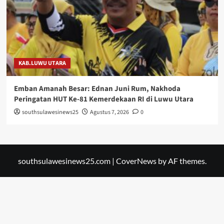
KAB.LUWU UTARA
Emban Amanah Besar: Ednan Juni Rum, Nakhoda
Peringatan HUT Ke-81 Kemerdekaan RI di Luwu Utara
southsulawesinews25
Agustus 7, 2026
0
southsulawesinews25.com
|
CoverNews
by AF themes.