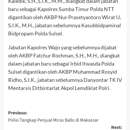
Kaledik, S.H.,S.I.K., M.M., diangkat dalam jabatan
baru sebagai Kapolres Sumba Timur Polda NTT
digantikan oleh AKBP Nur Prasetyantoro Wirat U,
S.I.K., M.H., jabatan sebelumnya Kasubbidpaminal
Bidpropam Polda Sulsel.
Jabatan Kapolres Wajo yang sebelumnya dijabat
oleh AKBP Fatchur Rochman, S.H., M.H., diangkat
dalam jabatan baru sebagai Irbid Itwasda Polda
Sulsel digantikan oleh AKBP Muhammad Rosyid
Ridho, S.I.K., jabatan sebelumnya Danyontar TK IV
Mentarsis Ditbintarlat Akpol Lemdiklat Polri.
Post
Previous:
Polisi Tangkap Penjual Miras Ballo di Makassar
navigation
Next: