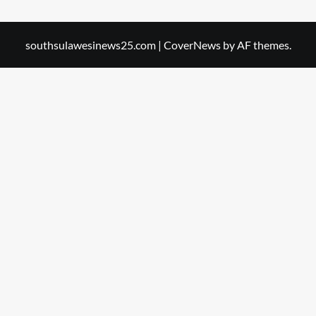
southsulawesinews25.com
|
CoverNews
by AF themes.