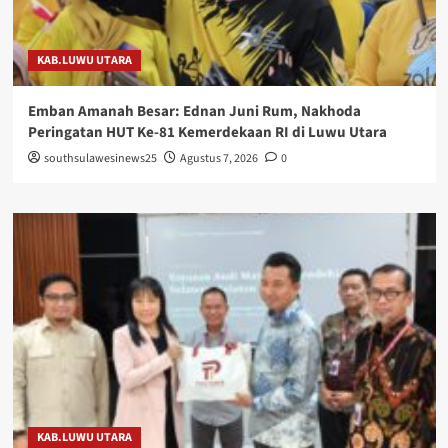
KAB.LUWU UTARA
Emban Amanah Besar: Ednan Juni Rum, Nakhoda
Peringatan HUT Ke-81 Kemerdekaan RI di Luwu Utara
southsulawesinews25
Agustus 7, 2026
0
KAB.LUWU UTARA