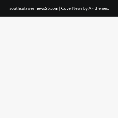
southsulawesinews25.com
|
CoverNews
by AF themes.