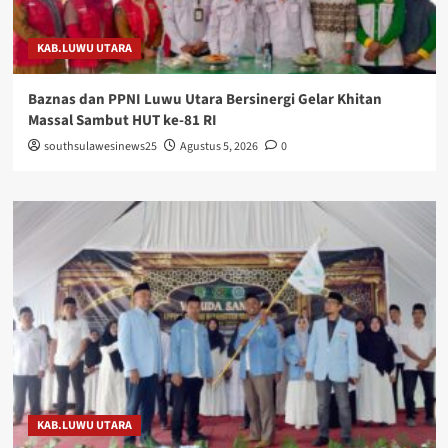
KAB.LUWU UTARA
Baznas dan PPNI Luwu Utara Bersinergi Gelar Khitan
Massal Sambut HUT ke-81 RI
southsulawesinews25
Agustus 5, 2026
0
KAB.LUWU UTARA