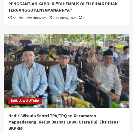
PENGGANTIAN KAPOLRI”DIHEMBUS OLEH PIHAK PIHAK
TERGANGGU KENYAMANANNYA”
southsulawesinews25
Agustus 6, 2026
0
KAB.LUWU UTARA
Hadiri Wisuda Santri TPA/TPQ se-Kecamatan
Mappedeceng, Ketua Baznas Luwu Utara Puji Eksistensi
BKPRMI