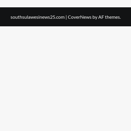
southsulawesinews25.com
|
CoverNews
by AF themes.