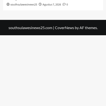
southsulawesinews25
Agustus 7, 2026
0
southsulawesinews25.com
|
CoverNews
by AF themes.