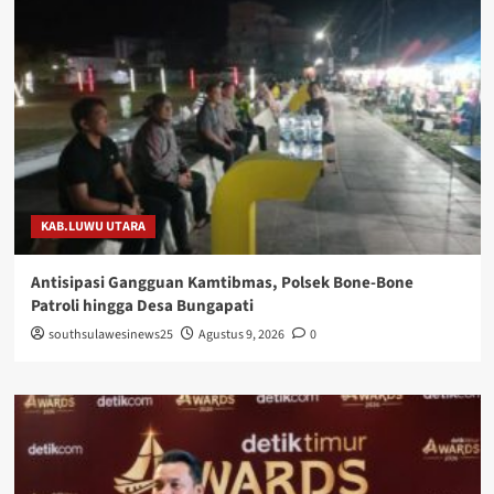
KAB.LUWU UTARA
Antisipasi Gangguan Kamtibmas, Polsek Bone-Bone
Patroli hingga Desa Bungapati
southsulawesinews25
Agustus 9, 2026
0