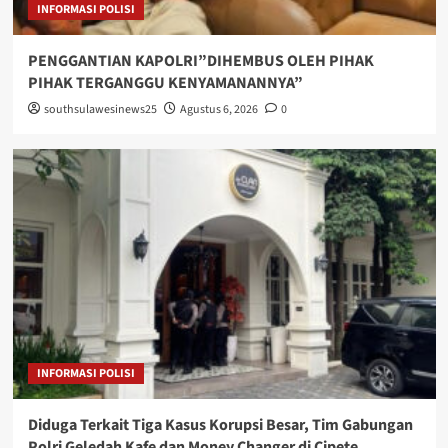
INFORMASI POLISI
PENGGANTIAN KAPOLRI”DIHEMBUS OLEH PIHAK
PIHAK TERGANGGU KENYAMANANNYA”
southsulawesinews25
Agustus 6, 2026
0
INFORMASI POLISI
Diduga Terkait Tiga Kasus Korupsi Besar, Tim Gabungan
Polri Geledah Kafe dan Money Changer di Cipete