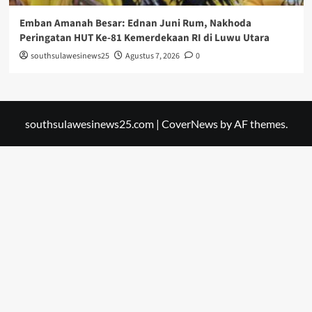
Emban Amanah Besar: Ednan Juni Rum, Nakhoda
Peringatan HUT Ke-81 Kemerdekaan RI di Luwu Utara
southsulawesinews25
Agustus 7, 2026
0
southsulawesinews25.com
|
CoverNews
by AF themes.