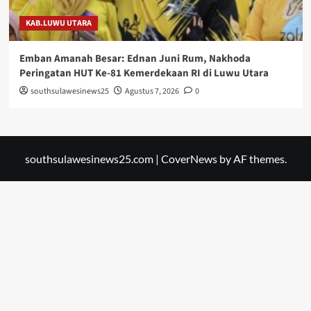
KAB.LUWU UTARA
Emban Amanah Besar: Ednan Juni Rum, Nakhoda
Peringatan HUT Ke-81 Kemerdekaan RI di Luwu Utara
southsulawesinews25
Agustus 7, 2026
0
southsulawesinews25.com
|
CoverNews
by AF themes.