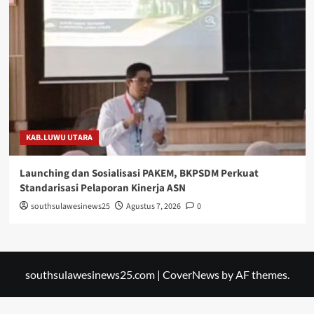
KAB.LUWU UTARA
Launching dan Sosialisasi PAKEM, BKPSDM Perkuat
Standarisasi Pelaporan Kinerja ASN
southsulawesinews25
Agustus 7, 2026
0
southsulawesinews25.com
|
CoverNews
by AF themes.