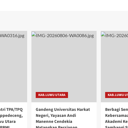
KAB.LUWU UTARA
KAB.LUWU U
ntri TPA/TPQ
Gandeng Universitas Harkat
Berbagi Se
appedeceng,
Negeri, Yayasan Andi
Kebersamaa
wu Utara
Manenne Cendekia
Akademi Ke
KPRMI
Matangkan Persiapan
Sambangi S