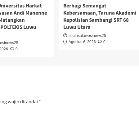
niversitas Harkat
Berbagi Semangat
ayasan Andi Manenne
Kebersamaan, Taruna Akademi
 Matangkan
Kepolisian Sambangi SRT 68
 POLTEKIS Luwu
Luwu Utara
southsulawesinews25
Agustus 6, 2026
0
wesinews25
 2026
0
ang wajib ditandai
*