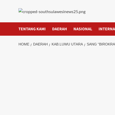
Skip
to
content
TENTANG KAMI
DAERAH
NASIONAL
INTERNA
HOME
DAERAH
KAB.LUWU UTARA
SANG “BIROKRA