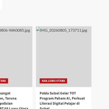
TARA
KAB.LUWU UTARA
mangat
Polda Sulsel Gelar TOT
n, Taruna
Program Paham AI, Perkuat
polisian
Literasi Digital Pelajar di
RT 68 Luwu Utara
Sulsel