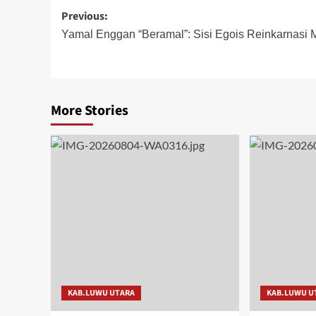
Post
Previous:
navigation
Yamal Enggan “Beramal”: Sisi Egois Reinkarnasi 
More Stories
KAB.LUWU UTARA
KAB.LUWU U