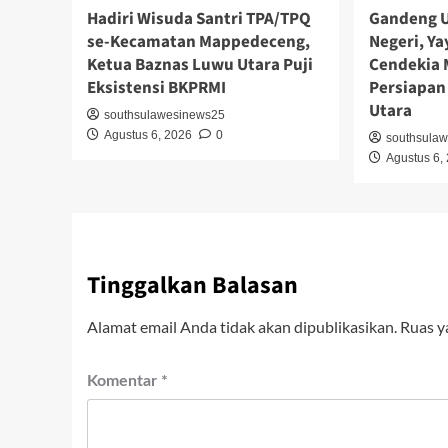
Hadiri Wisuda Santri TPA/TPQ
Gandeng U
se-Kecamatan Mappedeceng,
Negeri, Y
Ketua Baznas Luwu Utara Puji
Cendekia
Eksistensi BKPRMI
Persiapan
Utara
southsulawesinews25
Agustus 6, 2026
0
southsula
Agustus 6,
Tinggalkan Balasan
Alamat email Anda tidak akan dipublikasikan.
Ruas y
Komentar
*