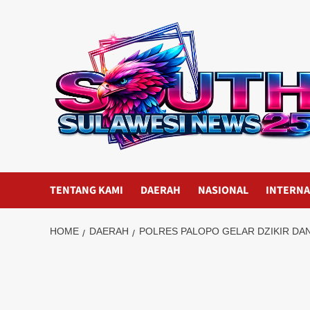
Skip
to
content
TENTANG KAMI
DAERAH
NASIONAL
INTERNA
HOME
DAERAH
POLRES PALOPO GELAR DZIKIR DAN