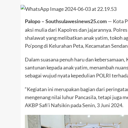
— Kota P
Palopo – Southsulawesinews25.com
aksi mulia dari Kapolres dan jajarannya. Polre
shalawat yang melibatkan anak yatim, tokoh a
Po’pong di Kelurahan Peta, Kecamatan Sendan
Dalam suasana penuh haru dan kebersamaan, Ka
santunan kepada anak yatim, menambah nuansa 
sebagai wujud nyata kepedulian POLRI terhad
“Kegiatan ini merupakan bagian dari peringatan
mengenang nilai luhur Pancasila, tetapi juga 
AKBP Safi’i Nafsikin pada Senin, 3 Juni 2024.