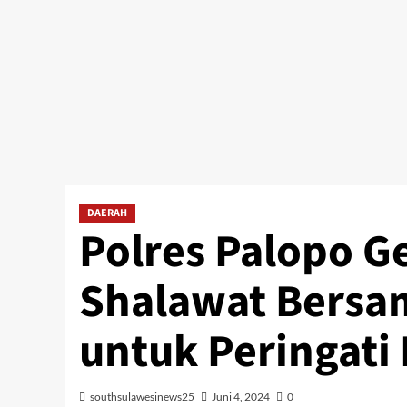
DAERAH
Polres Palopo Ge
Shalawat Bersa
untuk Peringati 
southsulawesinews25
Juni 4, 2024
0