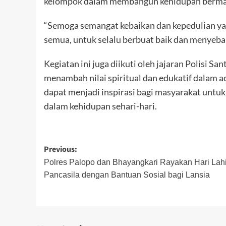
kelompok dalam membangun kehidupan bermas
“Semoga semangat kebaikan dan kepedulian yang
semua, untuk selalu berbuat baik dan menyebar
Kegiatan ini juga diikuti oleh jajaran Polisi Sa
menambah nilai spiritual dan edukatif dalam a
dapat menjadi inspirasi bagi masyarakat untu
dalam kehidupan sehari-hari.
Post
Previous:
navigation
Polres Palopo dan Bhayangkari Rayakan Hari Lahi
Pancasila dengan Bantuan Sosial bagi Lansia