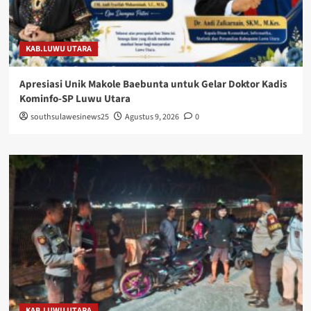
KAB.LUWU UTARA
Apresiasi Unik Makole Baebunta untuk Gelar Doktor Kadis
Kominfo-SP Luwu Utara
southsulawesinews25
Agustus 9, 2026
0
KAB.LUWU UTARA