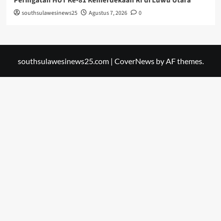
Peringatan HUT Ke-81 Kemerdekaan RI di Luwu Utara
southsulawesinews25
Agustus 7, 2026
0
southsulawesinews25.com
|
CoverNews
by AF themes.