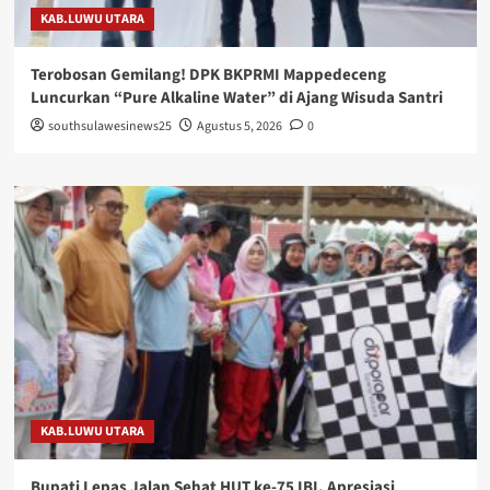
KAB.LUWU UTARA
Terobosan Gemilang! DPK BKPRMI Mappedeceng
Luncurkan “Pure Alkaline Water” di Ajang Wisuda Santri
southsulawesinews25
Agustus 5, 2026
0
KAB.LUWU UTARA
Bupati Lepas Jalan Sehat HUT ke-75 IBI, Apresiasi