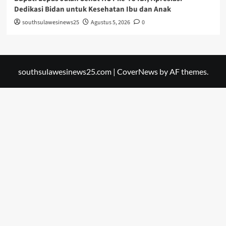
Dedikasi Bidan untuk Kesehatan Ibu dan Anak
southsulawesinews25
Agustus 5, 2026
0
southsulawesinews25.com
|
CoverNews
by AF themes.