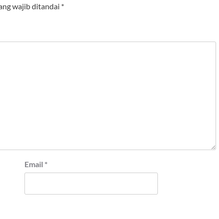
ang wajib ditandai
*
Email
*