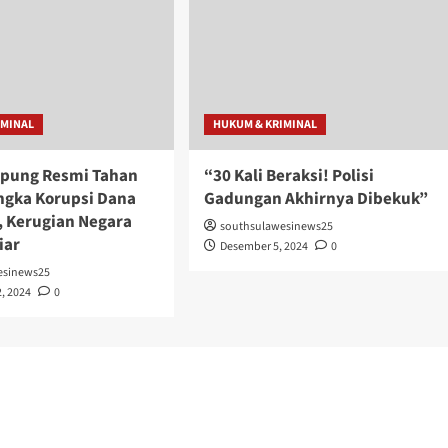
IMINAL
HUKUM & KRIMINAL
pung Resmi Tahan
“30 Kali Beraksi! Polisi
ngka Korupsi Dana
Gadungan Akhirnya Dibekuk”
 Kerugian Negara
southsulawesinews25
iar
Desember 5, 2024
0
esinews25
, 2024
0