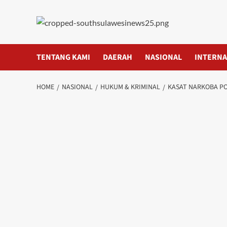
Skip
to
content
TENTANG KAMI
DAERAH
NASIONAL
INTERNA
HOME
NASIONAL
HUKUM & KRIMINAL
KASAT NARKOBA PO