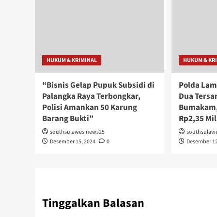
HUKUM & KRIMINAL
HUKUM & KR
“Bisnis Gelap Pupuk Subsidi di
Polda Lam
Palangka Raya Terbongkar,
Dua Tersa
Polisi Amankan 50 Karung
Bumakam,
Barang Bukti”
Rp2,35 Mil
southsulawesinews25
southsulaw
Desember 15, 2024
0
Desember 12
Tinggalkan Balasan