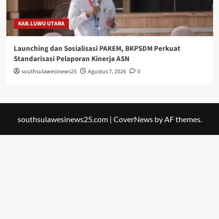
KAB.LUWU UTARA
Launching dan Sosialisasi PAKEM, BKPSDM Perkuat
Standarisasi Pelaporan Kinerja ASN
southsulawesinews25
Agustus 7, 2026
0
southsulawesinews25.com
|
CoverNews
by AF themes.