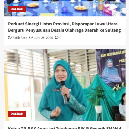
DAERAH
Perkuat Sinergi Lintas Provinsi, Disporapar Luwu Utara
Berguru Penyusunan Desain Olahraga Daerah ke Sulteng
Fatih Fath
Juni 25, 2026
0
DAERAH
Ketua TP-PKK Apresiasi Terobosan PIK-R Generik SMAN 4