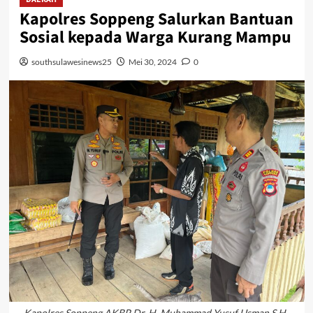
Kapolres Soppeng Salurkan Bantuan
Sosial kepada Warga Kurang Mampu
southsulawesinews25
Mei 30, 2024
0
Kapolres Soppeng AKBP Dr. H. Muhammad Yusuf Usman S.H.,