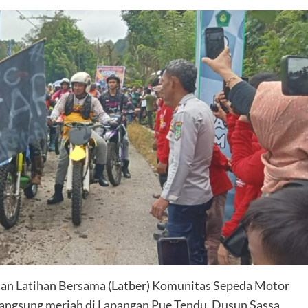
an Latihan Bersama (Latber) Komunitas Sepeda Motor
erlangsung meriah di Lapangan Pue Tendu, Dusun Sassa,