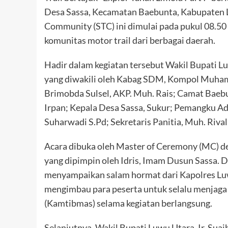
Desa Sassa, Kecamatan Baebunta, Kabupaten Luw
Community (STC) ini dimulai pada pukul 08.50 
komunitas motor trail dari berbagai daerah.
Hadir dalam kegiatan tersebut Wakil Bupati Lu
yang diwakili oleh Kabag SDM, Kompol Muham
Brimobda Sulsel, AKP. Muh. Rais; Camat Baeb
Irpan; Kepala Desa Sassa, Sukur; Pemangku Ad
Suharwadi S.Pd; Sekretaris Panitia, Muh. Rival 
Acara dibuka oleh Master of Ceremony (MC) d
yang dipimpin oleh Idris, Imam Dusun Sass
menyampaikan salam hormat dari Kapolres Luwu
mengimbau para peserta untuk selalu menjaga
(Kamtibmas) selama kegiatan berlangsung.
Selanjutnya, Wakil Bupati Luwu Utara, Ir. Su