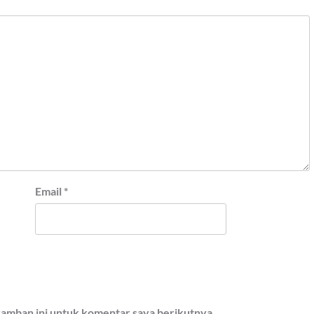
Email
*
ramban ini untuk komentar saya berikutnya.