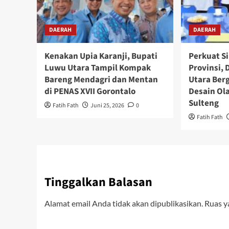
DAERAH
DAERAH
Kenakan Upia Karanji, Bupati
Perkuat Si
Luwu Utara Tampil Kompak
Provinsi,
Bareng Mendagri dan Mentan
Utara Ber
di PENAS XVII Gorontalo
Desain Ol
Sulteng
Fatih Fath
Juni 25, 2026
0
Fatih Fath
Tinggalkan Balasan
Alamat email Anda tidak akan dipublikasikan.
Ruas y