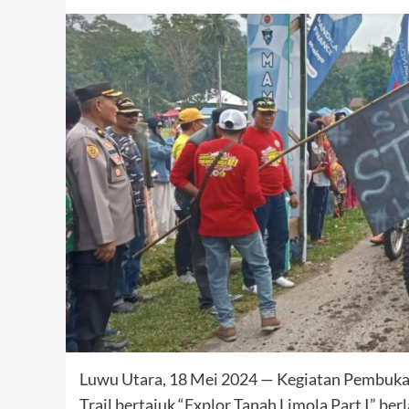
Luwu Utara, 18 Mei 2024 — Kegiatan Pembuka
Trail bertajuk “Explor Tanah Limola Part I” b