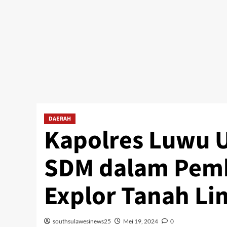
DAERAH
Kapolres Luwu U
SDM dalam Pem
Explor Tanah Lim
southsulawesinews25
Mei 19, 2024
0