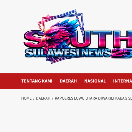
Skip
to
content
TENTANG KAMI
DAERAH
NASIONAL
INTERNA
HOME
DAERAH
KAPOLRES LUWU UTARA DIWAKILI KABAG S