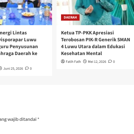
DAERAH
nergi Lintas
Ketua TP-PKK Apresiasi
 Disporapar Luwu
Terobosan PIK-R Generik SMAN
guru Penyusunan
4 Luwu Utara dalam Edukasi
ahraga Daerah ke
Kesehatan Mental
Fatih Fath
Mei 12, 2026
0
Juni 25, 2026
0
ang wajib ditandai
*