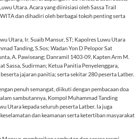
u Utara. Acara yang diinisiasi oleh Sassa Trail
WITA dan dihadiri oleh berbagai tokoh penting serta
wu Utara, Ir. Suaib Mansur, ST; Kapolres Luwu Utara
mad Tanding, S.Sos; Wadan Yon D Pelopor Sat
unta, A. Pawiseang; Danramil 1403-09, Kapten Arm M.
at Sassa, Sudirman; Ketua Panitia Penyelenggara,
beserta jajaran panitia; serta sekitar 280 peserta Latber.
engan penuh semangat, diikuti dengan pembacaan doa
a. Dalam sambutannya, Kompol Muhammad Tanding
 Utara kepada seluruh peserta Latber. Ia juga
 keselamatan dan keamanan serta ketertiban masyarakat
aib Mansur, memberikan sambutan dan secara resmi