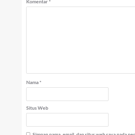
Komentar
*
Nama
*
Situs Web
Simpan nama, email, dan situs web saya pada pe