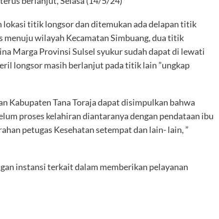
 terus berlanjut, Selasa (14/5/24)
lokasi titik longsor dan ditemukan ada delapan titik
us menuju wilayah Kecamatan Simbuang, dua titik
ina Marga Provinsi Sulsel syukur sudah dapat di lewati
ril longsor masih berlanjut pada titik lain ”ungkap
tan Kabupaten Tana Toraja dapat disimpulkan bahwa
belum proses kelahiran diantaranya dengan pendataan ibu
rahan petugas Kesehatan setempat dan lain- lain, ”
ngan instansi terkait dalam memberikan pelayanan