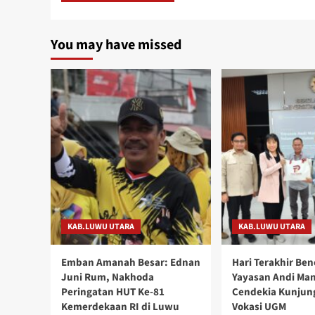
You may have missed
KAB.LUWU UTARA
KAB.LUWU UTARA
Emban Amanah Besar: Ednan
Hari Terakhir Be
Juni Rum, Nakhoda
Yayasan Andi Ma
Peringatan HUT Ke-81
Cendekia Kunjung
Kemerdekaan RI di Luwu
Vokasi UGM