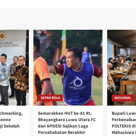
SEPAK BOLA
NASIONAL
nchmarking,
Semarakkan HUT ke-81 RI,
Bupati Luw
nenne
Bhayangkara Luwu Utara FC
Perkenalka
i Sekolah
dan APDESI Sajikan Laga
POLTEKIS d
Persahabatan Berakhir
Mahasiswa 