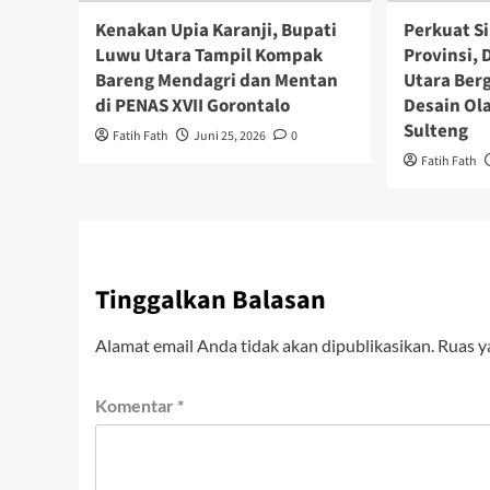
Kenakan Upia Karanji, Bupati
Perkuat Si
Luwu Utara Tampil Kompak
Provinsi,
Bareng Mendagri dan Mentan
Utara Ber
di PENAS XVII Gorontalo
Desain Ol
Sulteng
Fatih Fath
Juni 25, 2026
0
Fatih Fath
Tinggalkan Balasan
Alamat email Anda tidak akan dipublikasikan.
Ruas y
Komentar
*