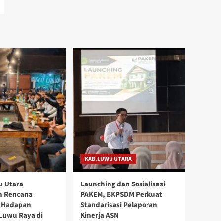
KAB.LUWU UTARA
u Utara
Launching dan Sosialisasi
n Rencana
PAKEM, BKPSDM Perkuat
i Hadapan
Standarisasi Pelaporan
Luwu Raya di
Kinerja ASN