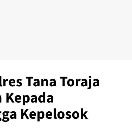
lres Tana Toraja
n Kepada
gga Kepelosok