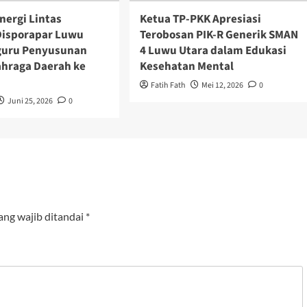
nergi Lintas
Ketua TP-PKK Apresiasi
 Disporapar Luwu
Terobosan PIK-R Generik SMAN
guru Penyusunan
4 Luwu Utara dalam Edukasi
ahraga Daerah ke
Kesehatan Mental
Fatih Fath
Mei 12, 2026
0
Juni 25, 2026
0
ang wajib ditandai
*