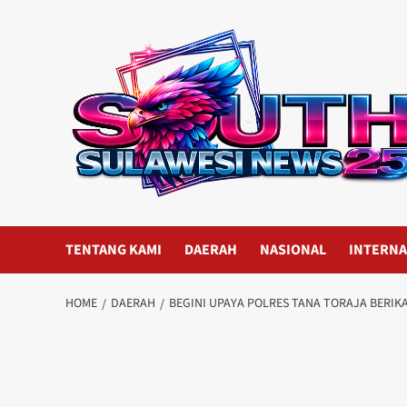
Skip
to
content
TENTANG KAMI
DAERAH
NASIONAL
INTERNA
HOME
DAERAH
BEGINI UPAYA POLRES TANA TORAJA BERI