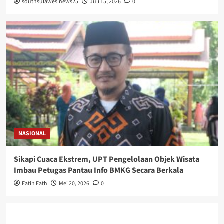
southsulawesinews25
Juli 15, 2026
0
NASIONAL
Sikapi Cuaca Ekstrem, UPT Pengelolaan Objek Wisata
Imbau Petugas Pantau Info BMKG Secara Berkala
Fatih Fath
Mei 20, 2026
0