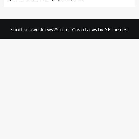
southsulawesinews25.com
|
CoverNews
by AF themes.