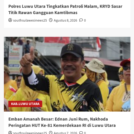
Polres Luwu Utara Tingkatkan Patroli Malam, KRYD Sasar
Titik Rawan Gangguan Kamtibmas
southsulawesinews25
Agustus 8, 2026
0
KAB.LUWU UTARA
Emban Amanah Besar: Ednan Juni Rum, Nakhoda
Peringatan HUT Ke-81 Kemerdekaan RI di Luwu Utara
southsulawesinews25
Agustus 7, 2026
0