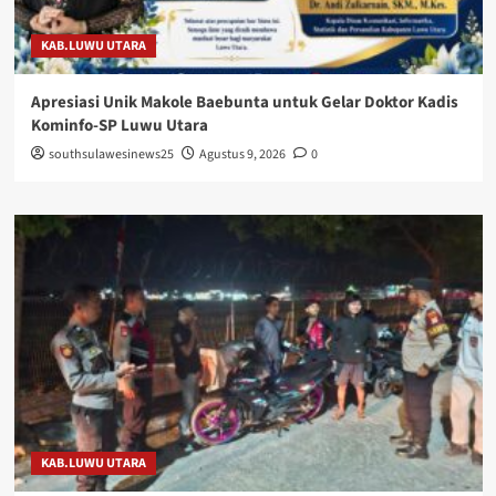
KAB.LUWU UTARA
Apresiasi Unik Makole Baebunta untuk Gelar Doktor Kadis
Kominfo-SP Luwu Utara
southsulawesinews25
Agustus 9, 2026
0
KAB.LUWU UTARA