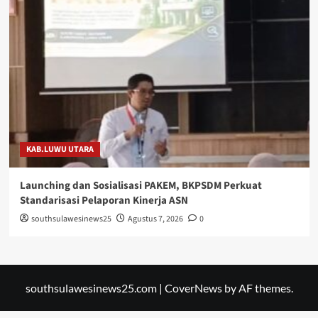
KAB.LUWU UTARA
Launching dan Sosialisasi PAKEM, BKPSDM Perkuat
Standarisasi Pelaporan Kinerja ASN
southsulawesinews25
Agustus 7, 2026
0
southsulawesinews25.com
|
CoverNews
by AF themes.