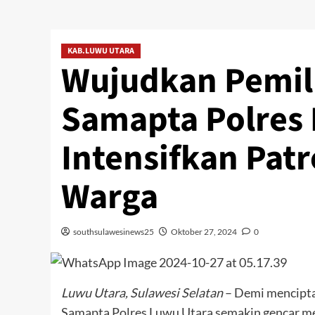
KAB.LUWU UTARA
Wujudkan Pemilu
Samapta Polres
Intensifkan Pat
Warga
southsulawesinews25
Oktober 27, 2024
0
Luwu Utara, Sulawesi Selatan
– Demi mencipta
Samapta Polres Luwu Utara semakin gencar me