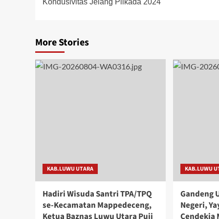
Kondusivitas Jelang Pilkada 2024
More Stories
KAB.LUWU UTARA
KAB.LUWU U
Hadiri Wisuda Santri TPA/TPQ
Gandeng U
se-Kecamatan Mappedeceng,
Negeri, Y
Ketua Baznas Luwu Utara Puji
Cendekia