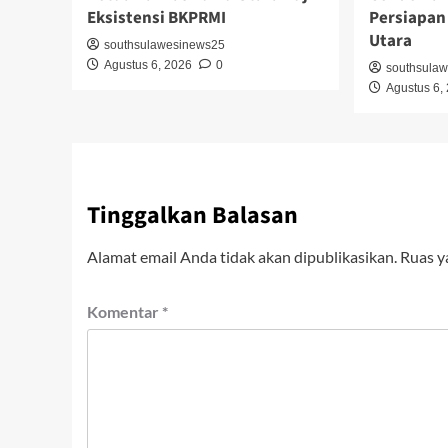
Eksistensi BKPRMI
Persiapan
Utara
southsulawesinews25
Agustus 6, 2026
0
southsula
Agustus 6,
Tinggalkan Balasan
Alamat email Anda tidak akan dipublikasikan.
Ruas y
Komentar
*