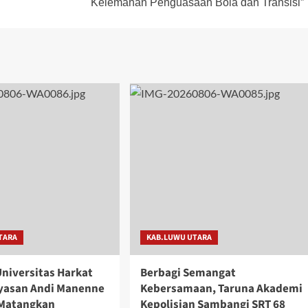
Kelemahan Penguasaan Bola dan Transisi”
TARA
KAB.LUWU UTARA
niversitas Harkat
Berbagi Semangat
ayasan Andi Manenne
Kebersamaan, Taruna Akademi
 Matangkan
Kepolisian Sambangi SRT 68