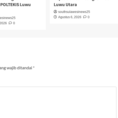
 POLTEKIS Luwu
Luwu Utara
southsulawesinews25
Agustus 6, 2026
0
wesinews25
 2026
0
ang wajib ditandai
*