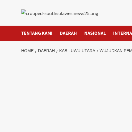
Skip
to
content
TENTANG KAMI
DAERAH
NASIONAL
INTERNA
HOME
DAERAH
KAB.LUWU UTARA
WUJUDKAN PEMI