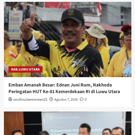
KAB.LUWU UTARA
Emban Amanah Besar: Ednan Juni Rum, Nakhoda
Peringatan HUT Ke-81 Kemerdekaan RI di Luwu Utara
southsulawesinews25
Agustus 7, 2026
0