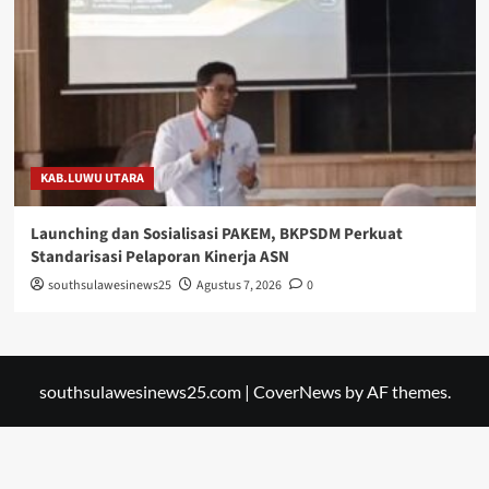
KAB.LUWU UTARA
Launching dan Sosialisasi PAKEM, BKPSDM Perkuat
Standarisasi Pelaporan Kinerja ASN
southsulawesinews25
Agustus 7, 2026
0
southsulawesinews25.com
|
CoverNews
by AF themes.