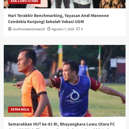
KAB.LUWU UTARA
Hari Terakhir Benchmarking, Yayasan Andi Manenne
Cendekia Kunjungi Sekolah Vokasi UGM
southsulawesinews25
Agustus 7, 2026
0
SEPAK BOLA
Semarakkan HUT ke-81 RI, Bhayangkara Luwu Utara FC