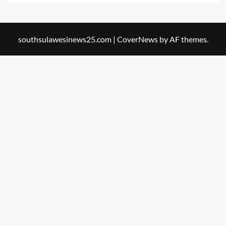
southsulawesinews25.com
|
CoverNews
by AF themes.