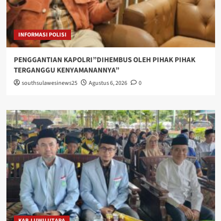
INFORMASI POLISI
PENGGANTIAN KAPOLRI”DIHEMBUS OLEH PIHAK PIHAK
TERGANGGU KENYAMANANNYA”
southsulawesinews25
Agustus 6, 2026
0
KAB.LUWU UTARA