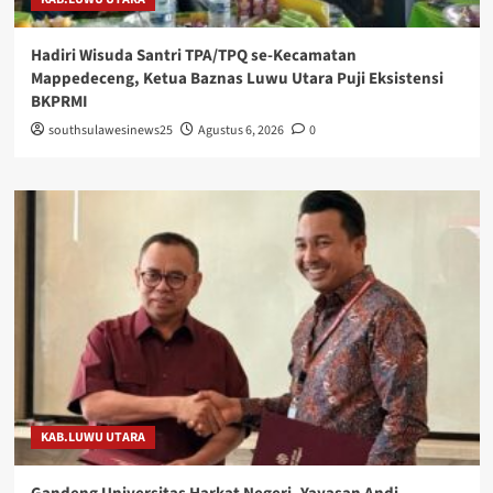
Hadiri Wisuda Santri TPA/TPQ se-Kecamatan
Mappedeceng, Ketua Baznas Luwu Utara Puji Eksistensi
BKPRMI
southsulawesinews25
Agustus 6, 2026
0
KAB.LUWU UTARA