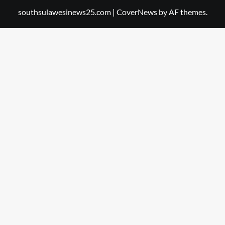
southsulawesinews25.com
|
CoverNews
by AF themes.