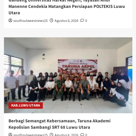
Gandeng Universitas Harkat Negeri, Yayasan Andi
Manenne Cendekia Matangkan Persiapan POLTEKIS Luwu
Utara
southsulawesinews25
Agustus 6, 2026
0
KAB.LUWU UTARA
Berbagi Semangat Kebersamaan, Taruna Akademi
Kepolisian Sambangi SRT 68 Luwu Utara
southsulawesinews25
Agustus 6, 2026
0