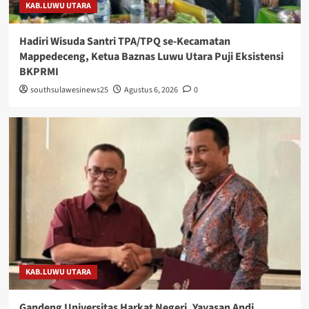
KAB.LUWU UTARA
Hadiri Wisuda Santri TPA/TPQ se-Kecamatan
Mappedeceng, Ketua Baznas Luwu Utara Puji Eksistensi
BKPRMI
southsulawesinews25
Agustus 6, 2026
0
KAB.LUWU UTARA
Gandeng Universitas Harkat Negeri, Yayasan Andi