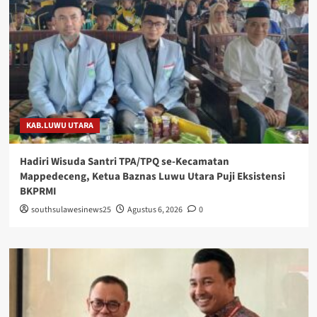
KAB.LUWU UTARA
Hadiri Wisuda Santri TPA/TPQ se-Kecamatan
Mappedeceng, Ketua Baznas Luwu Utara Puji Eksistensi
BKPRMI
southsulawesinews25
Agustus 6, 2026
0