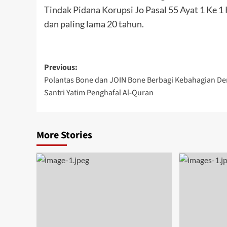
Tindak Pidana Korupsi Jo Pasal 55 Ayat 1 Ke 
dan paling lama 20 tahun.
Post
Previous:
Polantas Bone dan JOIN Bone Berbagi Kebahagian D
navigation
Santri Yatim Penghafal Al-Quran
More Stories