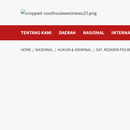
Skip
to
content
TENTANG KAMI
DAERAH
NASIONAL
INTERNA
HOME
NASIONAL
HUKUM & KRIMINAL
SAT. RESKRIM POL