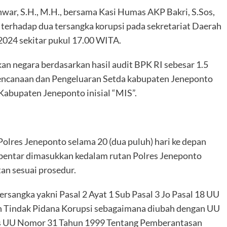
war, S.H., M.H., bersama Kasi Humas AKP Bakri, S.Sos,
 terhadap dua tersangka korupsi pada sekretariat Daerah
2024 sekitar pukul 17.00 WITA.
n negara berdasarkan hasil audit BPK RI sebesar 1.5
erencanaan dan Pengeluaran Setda kabupaten Jeneponto
Kabupaten Jeneponto inisial “MIS”.
olres Jeneponto selama 20 (dua puluh) hari ke depan
 Sebentar dimasukkan kedalam rutan Polres Jeneponto
an sesuai prosedur.
rsangka yakni Pasal 2 Ayat 1 Sub Pasal 3 Jo Pasal 18 UU
 Tindak Pidana Korupsi sebagaimana diubah dengan UU
s UU Nomor 31 Tahun 1999 Tentang Pemberantasan