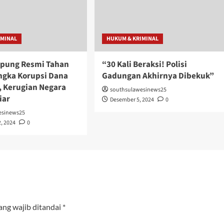
IMINAL
HUKUM & KRIMINAL
pung Resmi Tahan
“30 Kali Beraksi! Polisi
ngka Korupsi Dana
Gadungan Akhirnya Dibekuk”
 Kerugian Negara
southsulawesinews25
iar
Desember 5, 2024
0
esinews25
, 2024
0
ang wajib ditandai
*