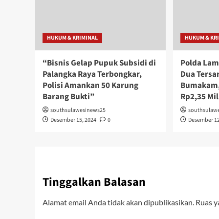
HUKUM & KRIMINAL
HUKUM & KR
“Bisnis Gelap Pupuk Subsidi di
Polda Lam
Palangka Raya Terbongkar,
Dua Tersa
Polisi Amankan 50 Karung
Bumakam,
Barang Bukti”
Rp2,35 Mil
southsulawesinews25
southsulaw
Desember 15, 2024
0
Desember 12
Tinggalkan Balasan
Alamat email Anda tidak akan dipublikasikan.
Ruas y