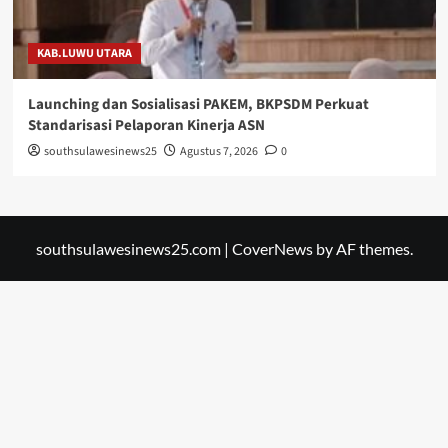
KAB.LUWU UTARA
Launching dan Sosialisasi PAKEM, BKPSDM Perkuat
Standarisasi Pelaporan Kinerja ASN
southsulawesinews25
Agustus 7, 2026
0
southsulawesinews25.com
|
CoverNews
by AF themes.