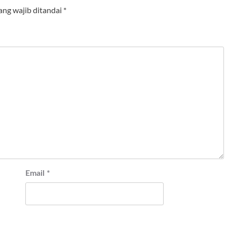
ang wajib ditandai
*
Email
*