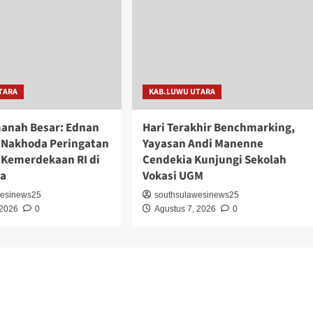
TARA
KAB.LUWU UTARA
anah Besar: Ednan
Hari Terakhir Benchmarking,
 Nakhoda Peringatan
Yayasan Andi Manenne
 Kemerdekaan RI di
Cendekia Kunjungi Sekolah
ra
Vokasi UGM
wesinews25
southsulawesinews25
 2026
0
Agustus 7, 2026
0