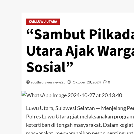
KAB.LUWU UTARA
“Sambut Pilkada
Utara Ajak Warg
Sosial”
southsulawesinews25
Oktober 28, 2024
0
Luwu Utara, Sulawesi Selatan — Menjelang Pem
Polres Luwu Utara giat melaksanakan program
ketertiban di tengah masyarakat. Dalam kegiat
masyarakat, menyampaikan pesan penting unt