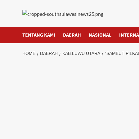
Skip
to
content
TENTANG KAMI
DAERAH
NASIONAL
INTERNA
HOME
DAERAH
KAB.LUWU UTARA
“SAMBUT PILKA