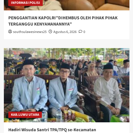
INFORMASI POLISI
PENGGANTIAN KAPOLRI”DIHEMBUS OLEH PIHAK PIHAK
TERGANGGU KENYAMANANNYA”
southsulawesinews25
Agustus 6, 2026
0
KAB.LUWU UTARA
Hadiri Wisuda Santri TPA/TPQ se-Kecamatan