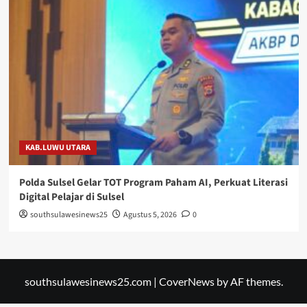
KAB.LUWU UTARA
Polda Sulsel Gelar TOT Program Paham AI, Perkuat Literasi
Digital Pelajar di Sulsel
southsulawesinews25
Agustus 5, 2026
0
southsulawesinews25.com
|
CoverNews
by AF themes.