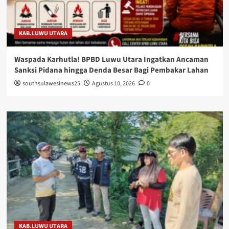
KAB.LUWU UTARA
Waspada Karhutla! BPBD Luwu Utara Ingatkan Ancaman
Sanksi Pidana hingga Denda Besar Bagi Pembakar Lahan
southsulawesinews25
Agustus 10, 2026
0
KAB.LUWU UTARA