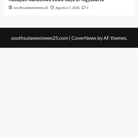
southsulawesinews25
Agustus 7, 2026
0
southsulawesinews25.com
|
CoverNews
by AF themes.