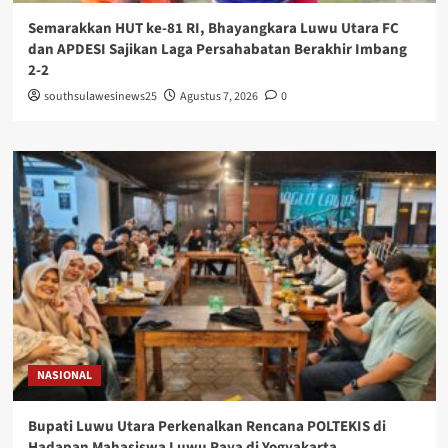
Semarakkan HUT ke-81 RI, Bhayangkara Luwu Utara FC
dan APDESI Sajikan Laga Persahabatan Berakhir Imbang
2-2
southsulawesinews25
Agustus 7, 2026
0
NASIONAL
Bupati Luwu Utara Perkenalkan Rencana POLTEKIS di
Hadapan Mahasiswa Luwu Raya di Yogyakarta