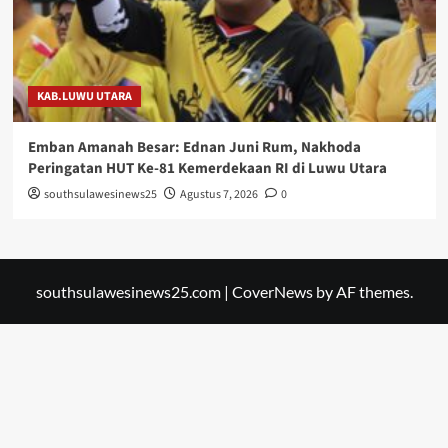
KAB.LUWU UTARA
Emban Amanah Besar: Ednan Juni Rum, Nakhoda
Peringatan HUT Ke-81 Kemerdekaan RI di Luwu Utara
southsulawesinews25
Agustus 7, 2026
0
southsulawesinews25.com
|
CoverNews
by AF themes.