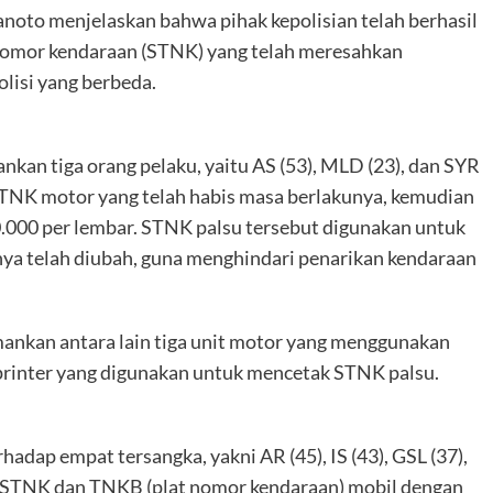
oto menjelaskan bahwa pihak kepolisian telah berhasil
nomor kendaraan (STNK) yang telah meresahkan
lisi yang berbeda.
kan tiga orang pelaku, yaitu AS (53), MLD (23), dan SYR
STNK motor yang telah habis masa berlakunya, kemudian
.000 per lembar. STNK palsu tersebut digunakan untuk
nya telah diubah, guna menghindari penarikan kendaraan
amankan antara lain tiga unit motor yang menggunakan
 printer yang digunakan untuk mencetak STNK palsu.
adap empat tersangka, yakni AR (45), IS (43), GSL (37),
n STNK dan TNKB (plat nomor kendaraan) mobil dengan