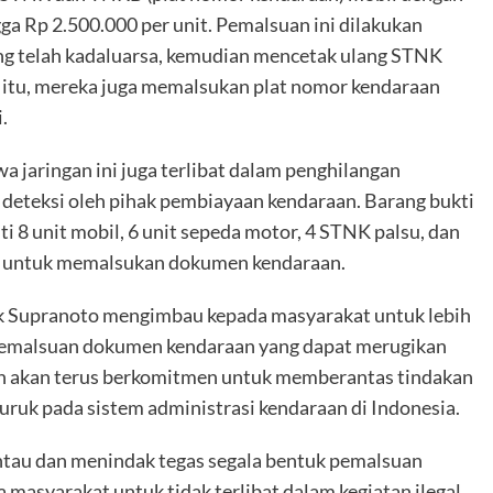
ga Rp 2.500.000 per unit. Pemalsuan ini dilakukan
g telah kadaluarsa, kemudian mencetak ulang STNK
 itu, mereka juga memalsukan plat nomor kendaraan
.
 jaringan ini juga terlibat dalam penghilangan
deteksi oleh pihak pembiayaan kendaraan. Barang bukti
 8 unit mobil, 6 unit sepeda motor, 4 STNK palsu, dan
an untuk memalsukan dokumen kendaraan.
k Supranoto mengimbau kepada masyarakat untuk lebih
k pemalsuan dokumen kendaraan yang dapat merugikan
an akan terus berkomitmen untuk memberantas tindakan
uruk pada sistem administrasi kendaraan di Indonesia.
tau dan menindak tegas segala bentuk pemalsuan
asyarakat untuk tidak terlibat dalam kegiatan ilegal