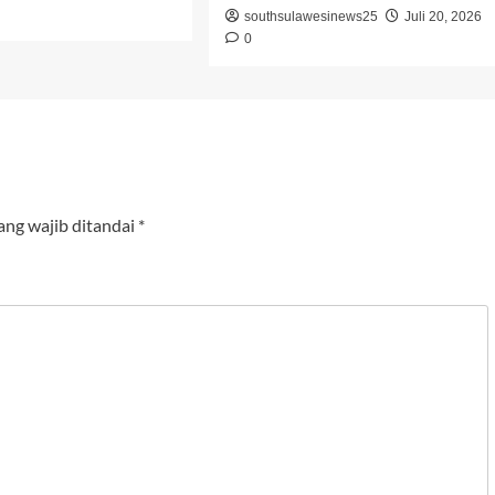
southsulawesinews25
Juli 20, 2026
0
ang wajib ditandai
*