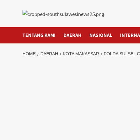
Skip
to
content
TENTANG KAMI
DAERAH
NASIONAL
INTERNA
HOME
DAERAH
KOTA MAKASSAR
POLDA SULSEL 