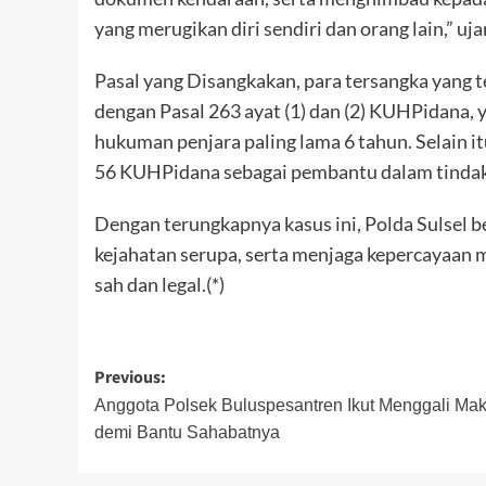
yang merugikan diri sendiri dan orang lain,” uj
Pasal yang Disangkakan, para tersangka yang t
dengan Pasal 263 ayat (1) dan (2) KUHPidana,
hukuman penjara paling lama 6 tahun. Selain it
56 KUHPidana sebagai pembantu dalam tindak
Dengan terungkapnya kasus ini, Polda Sulsel b
kejahatan serupa, serta menjaga kepercayaan 
sah dan legal.(*)
Post
Previous:
navigation
Anggota Polsek Buluspesantren Ikut Menggali Ma
demi Bantu Sahabatnya