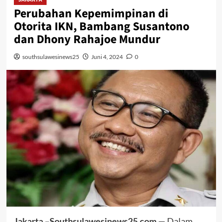
Perubahan Kepemimpinan di
Otorita IKN, Bambang Susantono
dan Dhony Rahajoe Mundur
southsulawesinews25
Juni 4, 2024
0
Jakarta –Southsulawesinews25.com
— Dalam