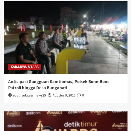
KAB.LUWU UTARA
Antisipasi Gangguan Kamtibmas, Polsek Bone-Bone
Patroli hingga Desa Bungapati
southsulawesinews25
Agustus 9, 2026
0