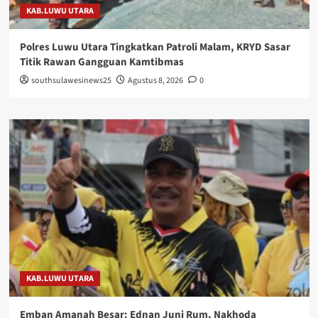
KAB.LUWU UTARA
Polres Luwu Utara Tingkatkan Patroli Malam, KRYD Sasar
Titik Rawan Gangguan Kamtibmas
southsulawesinews25
Agustus 8, 2026
0
KAB.LUWU UTARA
Emban Amanah Besar: Ednan Juni Rum, Nakhoda