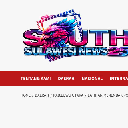
Skip
to
content
TENTANG KAMI
DAERAH
NASIONAL
INTERNA
HOME
DAERAH
KAB.LUWU UTARA
LATIHAN MENEMBAK PO