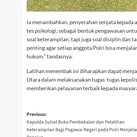
Ia menambahkan, penyerahan senjata kepada an
tes psikologi, sebagai bentuk pengawasan u
soal keterampilan, tapi juga soal disiplin dan t
penting agar setiap anggota Polri bisa menjal
hukum,” tandasnya.
Latihan menembak ini diharapkan dapat menja
Utara dalam melaksanakan tugas-tugas kepoli
memberikan pelayanan terbaik kepada masyar
Post
Previous:
Kapolda Sulsel Buka Pembekalan dan Pelatihan
navigation
Keterampilan Bagi Pegawai Negeri pada Polri Menjela