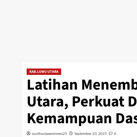
KAB.LUWU UTARA
Latihan Menemb
Utara, Perkuat D
Kemampuan Dasa
southsulawesinews25
September 23, 2025
0