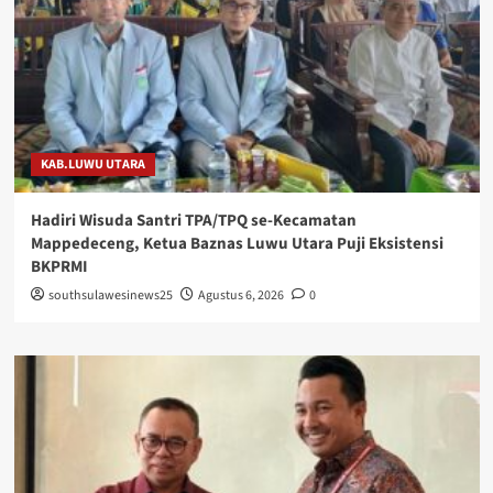
KAB.LUWU UTARA
Hadiri Wisuda Santri TPA/TPQ se-Kecamatan
Mappedeceng, Ketua Baznas Luwu Utara Puji Eksistensi
BKPRMI
southsulawesinews25
Agustus 6, 2026
0