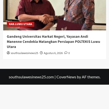
KAB.LUWU UTARA
Gandeng Universitas Harkat Negeri, Yayasan Andi
Manenne Cendekia Matangkan Persiapan POLTEKIS Luwu
Utara
southsulawesinews25
Agustus 6, 2026
0
southsulawesinews25.com
|
CoverNews
by AF themes.