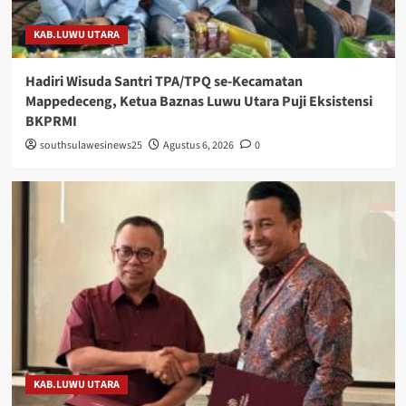
KAB.LUWU UTARA
Hadiri Wisuda Santri TPA/TPQ se-Kecamatan
Mappedeceng, Ketua Baznas Luwu Utara Puji Eksistensi
BKPRMI
southsulawesinews25
Agustus 6, 2026
0
KAB.LUWU UTARA