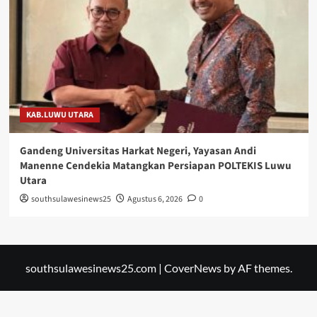
KAB.LUWU UTARA
Gandeng Universitas Harkat Negeri, Yayasan Andi
Manenne Cendekia Matangkan Persiapan POLTEKIS Luwu
Utara
southsulawesinews25
Agustus 6, 2026
0
southsulawesinews25.com
|
CoverNews
by AF themes.