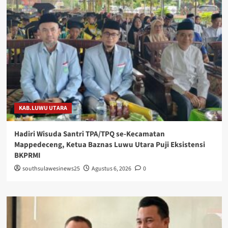
KAB.LUWU UTARA
Hadiri Wisuda Santri TPA/TPQ se-Kecamatan
Mappedeceng, Ketua Baznas Luwu Utara Puji Eksistensi
BKPRMI
southsulawesinews25
Agustus 6, 2026
0