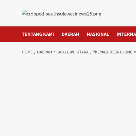
Skip
to
content
TENTANG KAMI
DAERAH
NASIONAL
INTERNA
HOME
DAERAH
KAB.LUWU UTARA
“KEPALA DESA UJUNG 