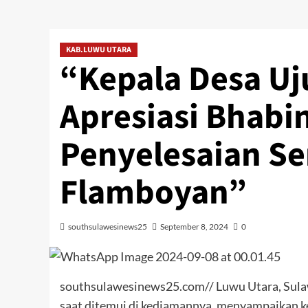
KAB.LUWU UTARA
“Kepala Desa Uj
Apresiasi Bhabi
Penyelesaian S
Flamboyan”
southsulawesinews25
September 8, 2024
0
southsulawesinews25.com// Luwu Utara, Sulaw
saat ditemui di kediamannya, menyampaikan 