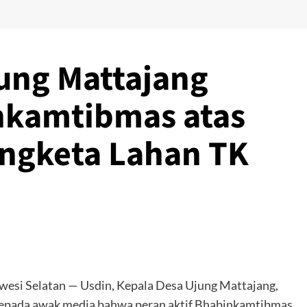
ung Mattajang
nkamtibmas atas
engketa Lahan TK
esi Selatan — Usdin, Kepala Desa Ujung Mattajang,
kepada awak media bahwa peran aktif Bhabinkamtibmas