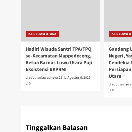
KAB.LUWU UTARA
KAB.LUWU U
Hadiri Wisuda Santri TPA/TPQ
Gandeng U
se-Kecamatan Mappedeceng,
Negeri, Y
Ketua Baznas Luwu Utara Puji
Cendekia
Eksistensi BKPRMI
Persiapan
Utara
southsulawesinews25
Agustus 6, 2026
0
southsulawe
0
Tinggalkan Balasan