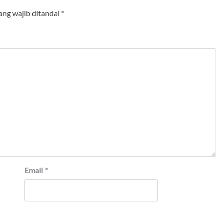
ang wajib ditandai
*
Email
*