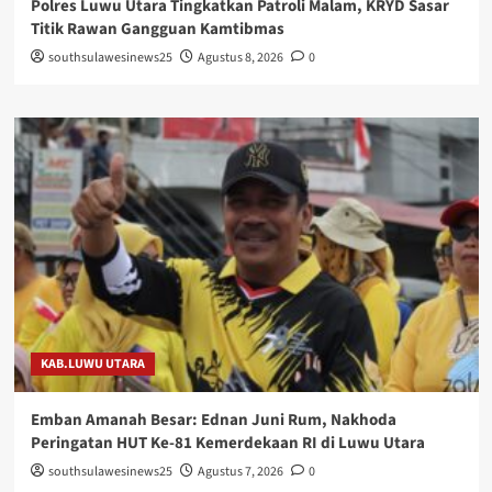
Polres Luwu Utara Tingkatkan Patroli Malam, KRYD Sasar
Titik Rawan Gangguan Kamtibmas
southsulawesinews25
Agustus 8, 2026
0
KAB.LUWU UTARA
Emban Amanah Besar: Ednan Juni Rum, Nakhoda
Peringatan HUT Ke-81 Kemerdekaan RI di Luwu Utara
southsulawesinews25
Agustus 7, 2026
0