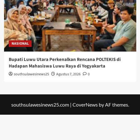
NASIONAL
Bupati Luwu Utara Perkenalkan Rencana POLTEKIS di
Hadapan Mahasiswa Luwu Raya di Yogyakarta
southsulawesinews25
Agustus 7, 2026
0
southsulawesinews25.com
|
CoverNews
by AF themes.