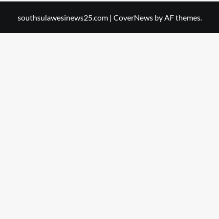
southsulawesinews25.com
|
CoverNews
by AF themes.