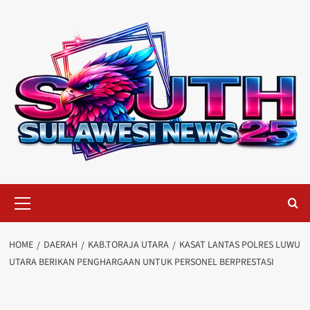
Skip
to
content
Primary
Menu
HOME
DAERAH
KAB.TORAJA UTARA
KASAT LANTAS POLRES LUWU
UTARA BERIKAN PENGHARGAAN UNTUK PERSONEL BERPRESTASI