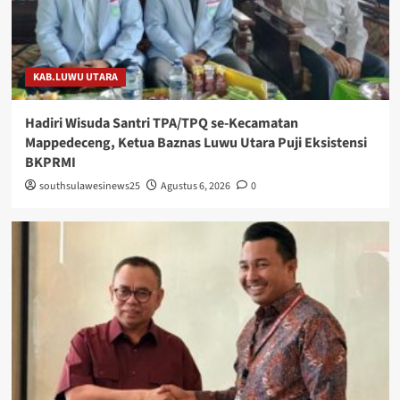
KAB.LUWU UTARA
Hadiri Wisuda Santri TPA/TPQ se-Kecamatan
Mappedeceng, Ketua Baznas Luwu Utara Puji Eksistensi
BKPRMI
southsulawesinews25
Agustus 6, 2026
0