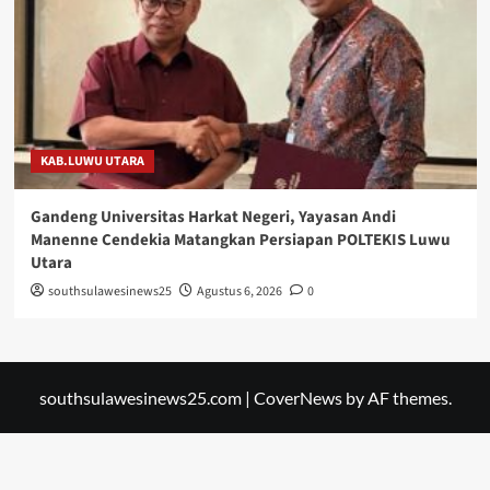
KAB.LUWU UTARA
Gandeng Universitas Harkat Negeri, Yayasan Andi
Manenne Cendekia Matangkan Persiapan POLTEKIS Luwu
Utara
southsulawesinews25
Agustus 6, 2026
0
southsulawesinews25.com
|
CoverNews
by AF themes.