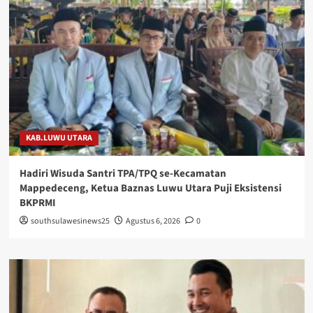
KAB.LUWU UTARA
Hadiri Wisuda Santri TPA/TPQ se-Kecamatan
Mappedeceng, Ketua Baznas Luwu Utara Puji Eksistensi
BKPRMI
southsulawesinews25
Agustus 6, 2026
0