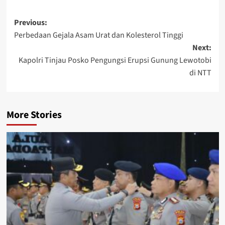
Post
Previous:
Perbedaan Gejala Asam Urat dan Kolesterol Tinggi
navigation
Next:
Kapolri Tinjau Posko Pengungsi Erupsi Gunung Lewotobi
di NTT
More Stories