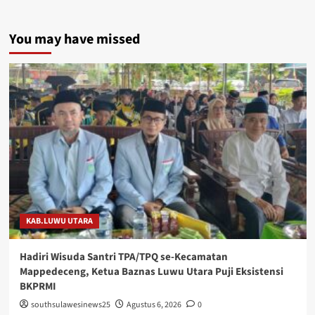
You may have missed
KAB.LUWU UTARA
Hadiri Wisuda Santri TPA/TPQ se-Kecamatan
Mappedeceng, Ketua Baznas Luwu Utara Puji Eksistensi
BKPRMI
southsulawesinews25
Agustus 6, 2026
0