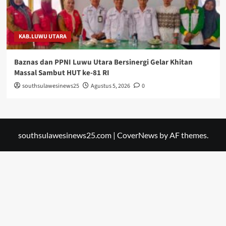
KAB.LUWU UTARA
Baznas dan PPNI Luwu Utara Bersinergi Gelar Khitan
Massal Sambut HUT ke-81 RI
southsulawesinews25
Agustus 5, 2026
0
southsulawesinews25.com
|
CoverNews
by AF themes.