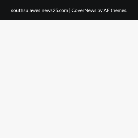
southsulawesinews25.com
|
CoverNews
by AF themes.